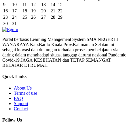
9
10
11
12
13
14
15
16
17
18
19
20
21
22
23
24
25
26
27
28
29
30
31
Portal berbasis Learning Management System SMA NEGERI 1
WANARAYA Kab.Barito Kuala Prov.Kalimantan Selatan ini
sebagai inovasi dan dukungan terhadap proses pembelajaran via
daring dalam menghadapi situasi tanggap darurat nasional Pandemic
Covid-19,JAGA KESEHATAN dan TETAP SEMANGAT
BELAJAR DI RUMAH
Quick Links
About Us
Terms of use
FAQ
Support
Contact
Follow Us