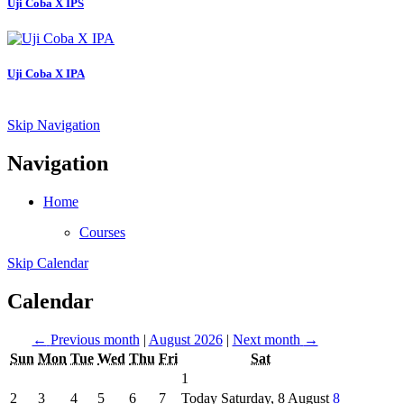
Uji Coba X IPS
Uji Coba X IPA
Skip Navigation
Navigation
Home
Courses
Skip Calendar
Calendar
←
Previous month
|
August 2026
|
Next month
→
Sun
Mon
Tue
Wed
Thu
Fri
Sat
1
2
3
4
5
6
7
Today Saturday, 8 August
8